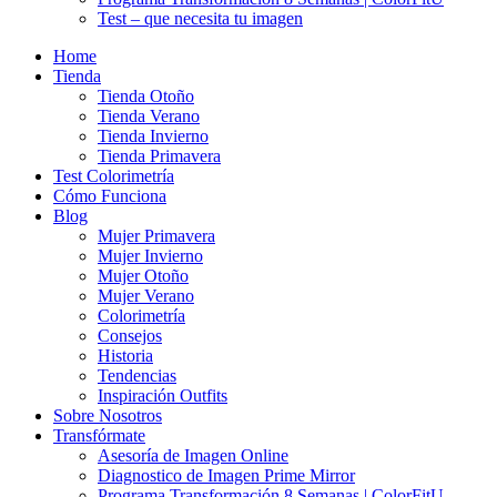
Test – que necesita tu imagen
Home
Tienda
Tienda Otoño
Tienda Verano
Tienda Invierno
Tienda Primavera
Test Colorimetría
Cómo Funciona
Blog
Mujer Primavera
Mujer Invierno
Mujer Otoño
Mujer Verano
Colorimetría
Consejos
Historia
Tendencias
Inspiración Outfits
Sobre Nosotros
Transfórmate
Asesoría de Imagen Online
Diagnostico de Imagen Prime Mirror
Programa Transformación 8 Semanas | ColorFitU