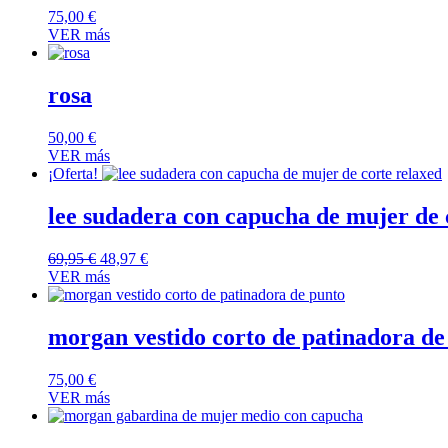
75,00
€
VER más
rosa
50,00
€
VER más
¡Oferta!
lee sudadera con capucha de mujer de 
El
El
69,95
€
48,97
€
precio
precio
VER más
original
actual
era:
es:
69,95 €.
48,97 €.
morgan vestido corto de patinadora de
75,00
€
VER más