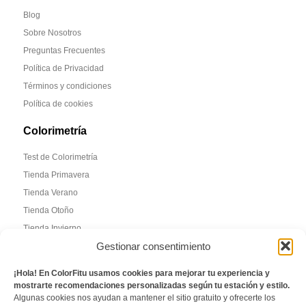
Blog
Sobre Nosotros
Preguntas Frecuentes
Política de Privacidad
Términos y condiciones
Política de cookies
Colorimetría
Test de Colorimetría
Tienda Primavera
Tienda Verano
Tienda Otoño
Tienda Invierno
Gestionar consentimiento
Informacion de Contacto
¡Hola! En ColorFitu usamos cookies para mejorar tu experiencia y
Madrid, España
mostrarte recomendaciones personalizadas según tu estación y estilo.
Algunas cookies nos ayudan a mantener el sitio gratuito y ofrecerte los
Email: laura@colorfitu.com