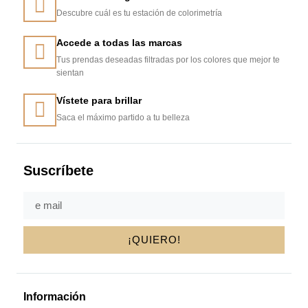
Descubre cuál es tu estación de colorimetría
Accede a todas las marcas
Tus prendas deseadas filtradas por los colores que mejor te
sientan
Vístete para brillar
Saca el máximo partido a tu belleza
Suscríbete
¡QUIERO!
Información