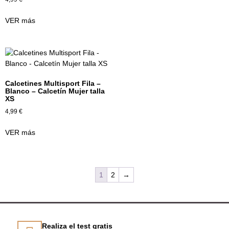
VER más
Calcetines Multisport Fila –
Blanco – Calcetín Mujer talla
XS
4,99
€
VER más
1
2
→
Realiza el test gratis