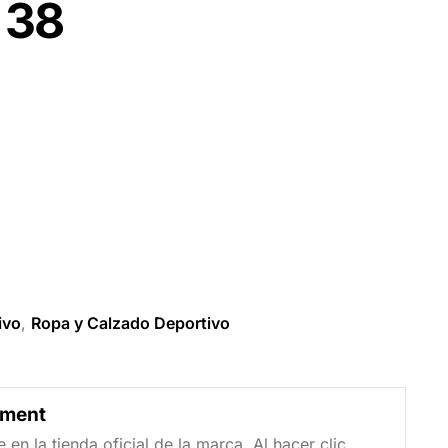
a 38
ivo
,
Ropa y Calzado Deportivo
yment
en la tienda oficial de la marca. Al hacer clic,