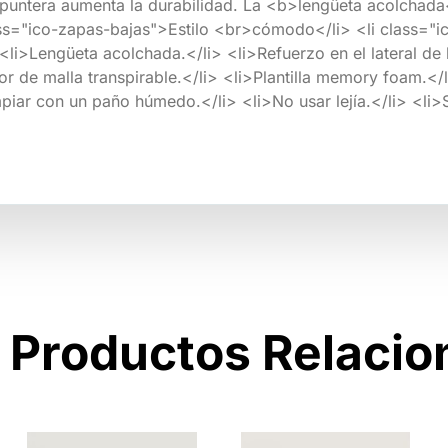
la puntera aumenta la durabilidad. La <b>lengüeta acolchad
class="ico-zapas-bajas">Estilo <br>cómodo</li> <li class
i>Lengüeta acolchada.</li> <li>Refuerzo en el lateral de l
ior de malla transpirable.</li> <li>Plantilla memory foam.<
mpiar con un paño húmedo.</li> <li>No usar lejía.</li> <li
Productos Relaci