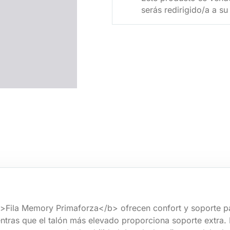
serás redirigido/a a s
<b>Fila Memory Primaforza</b> ofrecen confort y soporte pa
tras que el talón más elevado proporciona soporte extra. 