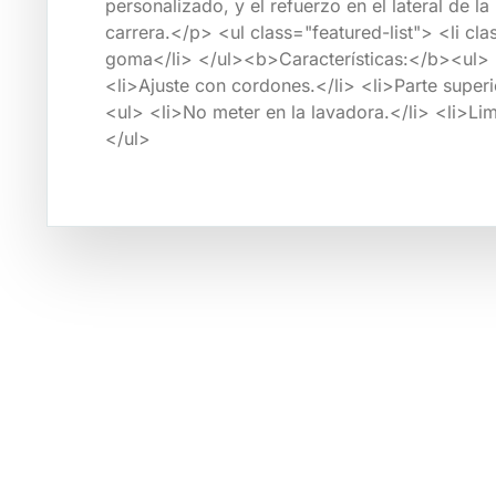
personalizado, y el refuerzo en el lateral de 
carrera.</p> <ul class="featured-list"> <li 
goma</li> </ul><b>Características:</b><ul> <l
<li>Ajuste con cordones.</li> <li>Parte super
<ul> <li>No meter en la lavadora.</li> <li>Li
</ul>
Tienda por