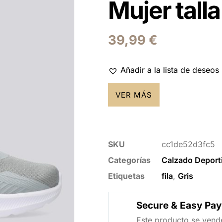
Mujer tall
39,99
€
Añadir a la lista de deseos
VER MÁS
SKU
cc1de52d3fc5
Categorías
Calzado Deport
Etiquetas
fila
,
Gris
Secure & Easy Pa
Este producto se vende 