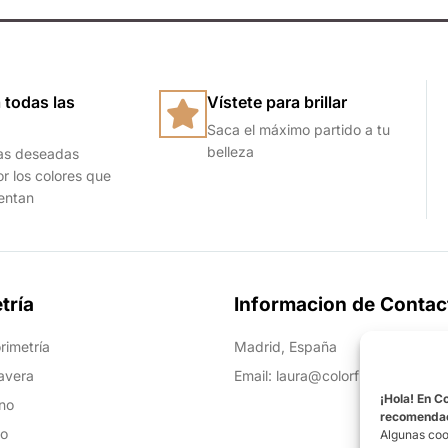
 todas las
Vístete para brillar
Saca el máximo partido a tu
belleza
as deseadas
or los colores que
ientan
tría
Informacion de Contac
rimetría
Madrid, España
avera
Email: laura@colorfitu.com
¡Hola! En C
no
recomendaci
ño
Algunas coo