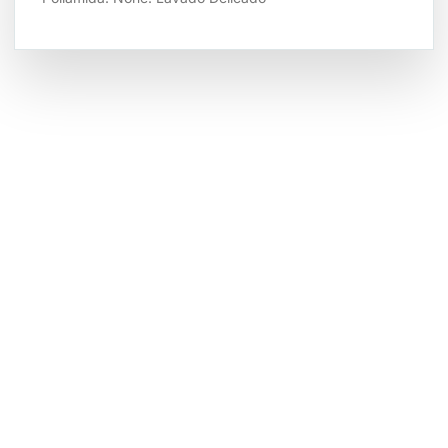
Tienda por Color
Descubre los colores perfectos para ti
IR A LA TIENDA