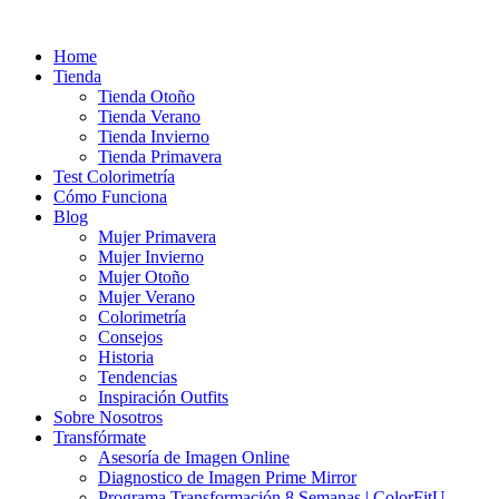
Ir
al
Home
contenido
Tienda
Tienda Otoño
Tienda Verano
Tienda Invierno
Tienda Primavera
Test Colorimetría
Cómo Funciona
Blog
Mujer Primavera
Mujer Invierno
Mujer Otoño
Mujer Verano
Colorimetría
Consejos
Historia
Tendencias
Inspiración Outfits
Sobre Nosotros
Transfórmate
Asesoría de Imagen Online
Diagnostico de Imagen Prime Mirror
Programa Transformación 8 Semanas | ColorFitU