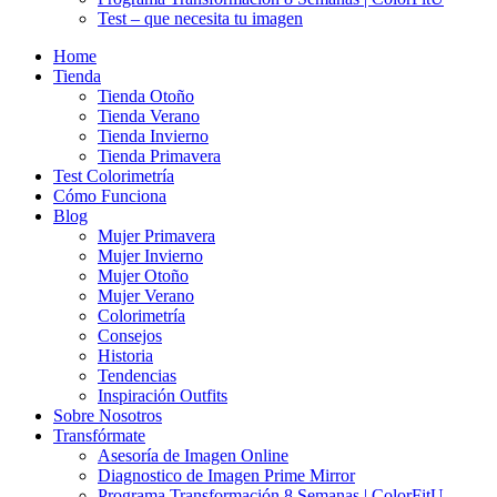
Test – que necesita tu imagen
Home
Tienda
Tienda Otoño
Tienda Verano
Tienda Invierno
Tienda Primavera
Test Colorimetría
Cómo Funciona
Blog
Mujer Primavera
Mujer Invierno
Mujer Otoño
Mujer Verano
Colorimetría
Consejos
Historia
Tendencias
Inspiración Outfits
Sobre Nosotros
Transfórmate
Asesoría de Imagen Online
Diagnostico de Imagen Prime Mirror
Programa Transformación 8 Semanas | ColorFitU