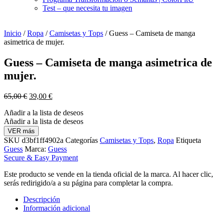
Test – que necesita tu imagen
Inicio
/
Ropa
/
Camisetas y Tops
/ Guess – Camiseta de manga
asimetrica de mujer.
Guess – Camiseta de manga asimetrica de
mujer.
El
El
65,00
€
39,00
€
precio
precio
Añadir a la lista de deseos
original
actual
Añadir a la lista de deseos
era:
es:
65,00 €.
39,00 €.
VER más
SKU
d3bf1ff4902a
Categorías
Camisetas y Tops
,
Ropa
Etiqueta
Guess
Marca:
Guess
Secure & Easy Payment
Este producto se vende en la tienda oficial de la marca. Al hacer clic,
serás redirigido/a a su página para completar la compra.
Descripción
Información adicional