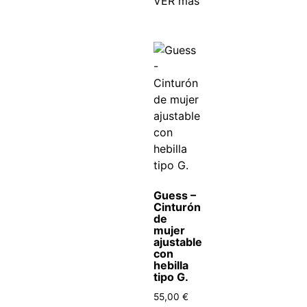
VER más
Guess –
Cinturón
de
mujer
ajustable
con
hebilla
tipo G.
55,00
€