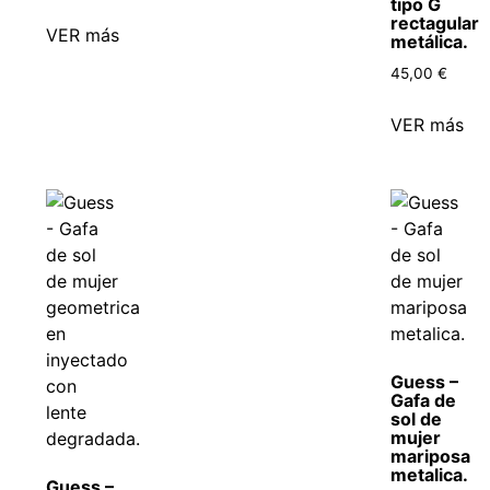
tipo G
rectagular
VER más
metálica.
45,00
€
VER más
Guess –
Gafa de
sol de
mujer
mariposa
metalica.
Guess –