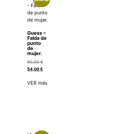
Guess –
Falda de
punto
de
mujer.
90,00
€
54,00
€
VER más