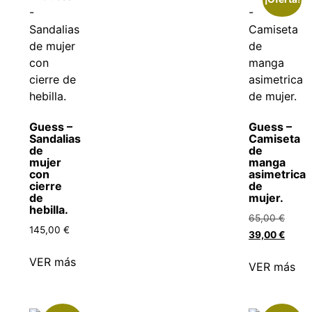
Guess –
Guess –
Sandalias
Camiseta
de
de
mujer
manga
con
asimetrica
cierre
de
de
mujer.
hebilla.
65,00
€
145,00
€
39,00
€
VER más
VER más