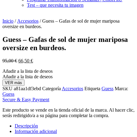
Test – que necesita tu imagen
Inicio
/
Accesorios
/ Guess – Gafas de sol de mujer mariposa
oversize en burdeos.
Guess – Gafas de sol de mujer mariposa
oversize en burdeos.
El
El
95,00
€
66,50
€
precio
precio
Añadir a la lista de deseos
original
actual
Añadir a la lista de deseos
era:
es:
95,00 €.
66,50 €.
VER más
SKU
a81aa1df3ebd
Categoría
Accesorios
Etiqueta
Guess
Marca:
Guess
Secure & Easy Payment
Este producto se vende en la tienda oficial de la marca. Al hacer clic,
serás redirigido/a a su página para completar la compra.
Descripción
Información adicional