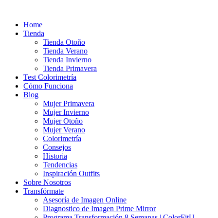
Ir
al
Home
contenido
Tienda
Tienda Otoño
Tienda Verano
Tienda Invierno
Tienda Primavera
Test Colorimetría
Cómo Funciona
Blog
Mujer Primavera
Mujer Invierno
Mujer Otoño
Mujer Verano
Colorimetría
Consejos
Historia
Tendencias
Inspiración Outfits
Sobre Nosotros
Transfórmate
Asesoría de Imagen Online
Diagnostico de Imagen Prime Mirror
Programa Transformación 8 Semanas | ColorFitU