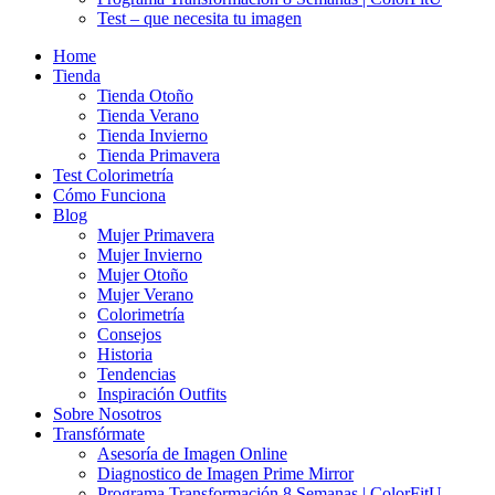
Test – que necesita tu imagen
Home
Tienda
Tienda Otoño
Tienda Verano
Tienda Invierno
Tienda Primavera
Test Colorimetría
Cómo Funciona
Blog
Mujer Primavera
Mujer Invierno
Mujer Otoño
Mujer Verano
Colorimetría
Consejos
Historia
Tendencias
Inspiración Outfits
Sobre Nosotros
Transfórmate
Asesoría de Imagen Online
Diagnostico de Imagen Prime Mirror
Programa Transformación 8 Semanas | ColorFitU