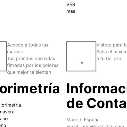
VER
más
Accede a todas las
Vístete para br
marcas
Saca el máxim
Tus prendas deseadas
a tu belleza
filtradas por los colores
que mejor te sientan
orimetría
Informac
de Conta
lorimetría
imavera
rano
Madrid, España
oño
Email: laura@colorfitu.com