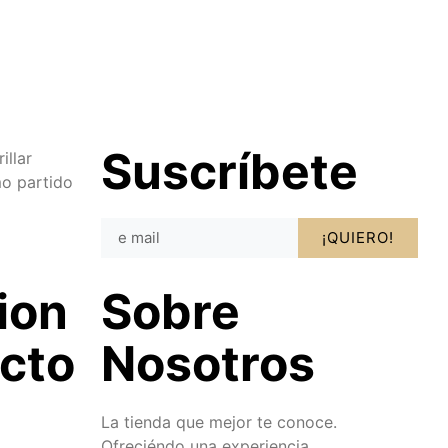
Suscríbete
illar
o partido
¡QUIERO!
ion
Sobre
cto
Nosotros
La tienda que mejor te conoce.
Ofreciéndo una experiencia