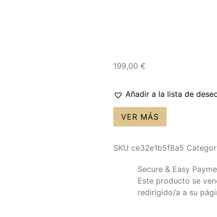
199,00
€
Añadir a la lista de dese
VER MÁS
SKU
ce32e1b5f8a5
Categor
Secure & Easy Payme
Este producto se vende
redirigido/a a su pág