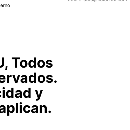
ierno
U, Todos
ervados.
cidad y
aplican.