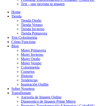
Test – que necesita tu imagen
Home
Tienda
Tienda Otoño
Tienda Verano
Tienda Invierno
Tienda Primavera
Test Colorimetría
Cómo Funciona
Blog
Mujer Primavera
Mujer Invierno
Mujer Otoño
Mujer Verano
Colorimetría
Consejos
Historia
Tendencias
Inspiración Outfits
Sobre Nosotros
Transfórmate
Asesoría de Imagen Online
Diagnostico de Imagen Prime Mirror
Programa Transformación 8 Semanas | ColorFitU