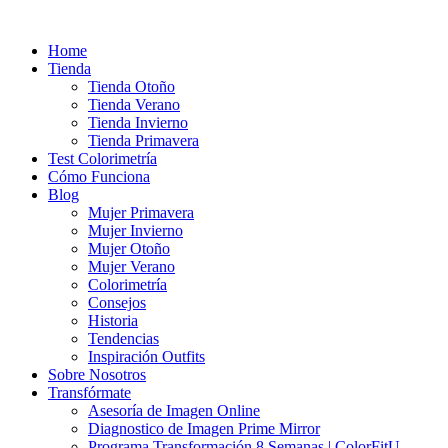
Ir
al
Home
contenido
Tienda
Tienda Otoño
Tienda Verano
Tienda Invierno
Tienda Primavera
Test Colorimetría
Cómo Funciona
Blog
Mujer Primavera
Mujer Invierno
Mujer Otoño
Mujer Verano
Colorimetría
Consejos
Historia
Tendencias
Inspiración Outfits
Sobre Nosotros
Transfórmate
Asesoría de Imagen Online
Diagnostico de Imagen Prime Mirror
Programa Transformación 8 Semanas | ColorFitU