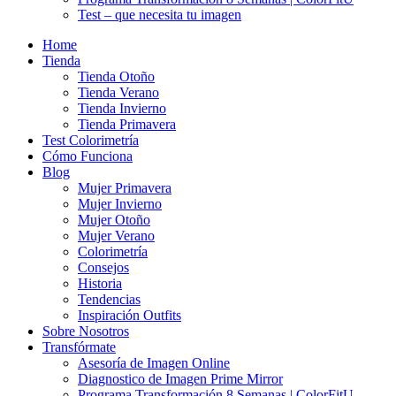
Test – que necesita tu imagen
Home
Tienda
Tienda Otoño
Tienda Verano
Tienda Invierno
Tienda Primavera
Test Colorimetría
Cómo Funciona
Blog
Mujer Primavera
Mujer Invierno
Mujer Otoño
Mujer Verano
Colorimetría
Consejos
Historia
Tendencias
Inspiración Outfits
Sobre Nosotros
Transfórmate
Asesoría de Imagen Online
Diagnostico de Imagen Prime Mirror
Programa Transformación 8 Semanas | ColorFitU