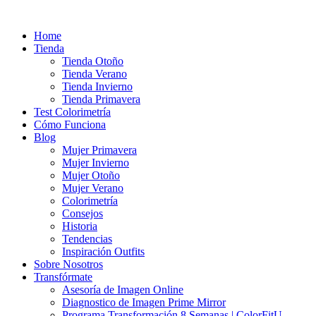
Ir
al
Home
contenido
Tienda
Tienda Otoño
Tienda Verano
Tienda Invierno
Tienda Primavera
Test Colorimetría
Cómo Funciona
Blog
Mujer Primavera
Mujer Invierno
Mujer Otoño
Mujer Verano
Colorimetría
Consejos
Historia
Tendencias
Inspiración Outfits
Sobre Nosotros
Transfórmate
Asesoría de Imagen Online
Diagnostico de Imagen Prime Mirror
Programa Transformación 8 Semanas | ColorFitU