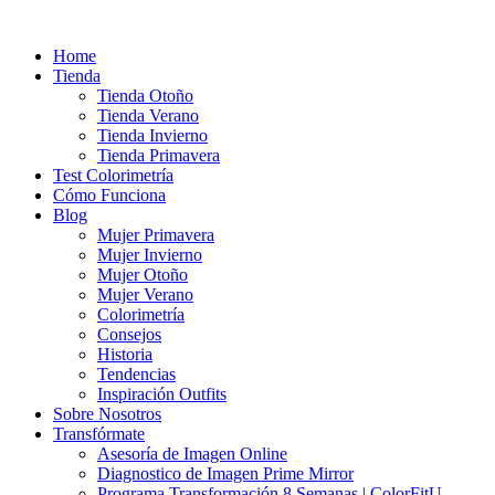
Ir
al
Home
contenido
Tienda
Tienda Otoño
Tienda Verano
Tienda Invierno
Tienda Primavera
Test Colorimetría
Cómo Funciona
Blog
Mujer Primavera
Mujer Invierno
Mujer Otoño
Mujer Verano
Colorimetría
Consejos
Historia
Tendencias
Inspiración Outfits
Sobre Nosotros
Transfórmate
Asesoría de Imagen Online
Diagnostico de Imagen Prime Mirror
Programa Transformación 8 Semanas | ColorFitU