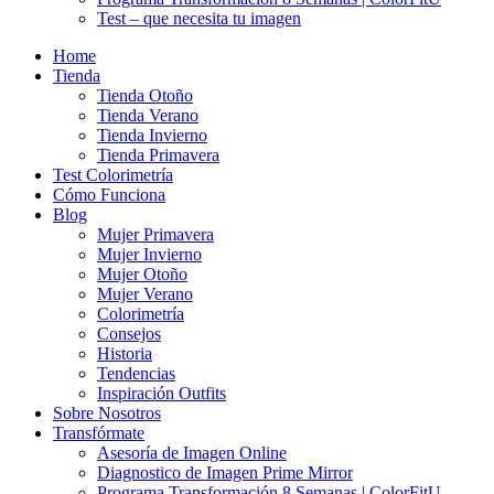
Test – que necesita tu imagen
Home
Tienda
Tienda Otoño
Tienda Verano
Tienda Invierno
Tienda Primavera
Test Colorimetría
Cómo Funciona
Blog
Mujer Primavera
Mujer Invierno
Mujer Otoño
Mujer Verano
Colorimetría
Consejos
Historia
Tendencias
Inspiración Outfits
Sobre Nosotros
Transfórmate
Asesoría de Imagen Online
Diagnostico de Imagen Prime Mirror
Programa Transformación 8 Semanas | ColorFitU