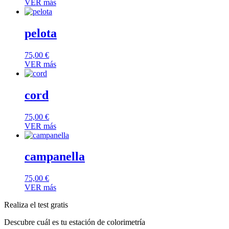
VER más
pelota
75,00
€
VER más
cord
75,00
€
VER más
campanella
75,00
€
VER más
Realiza el test gratis
Descubre cuál es tu estación de colorimetría