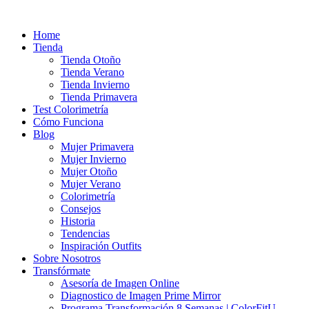
Ir
al
Home
contenido
Tienda
Tienda Otoño
Tienda Verano
Tienda Invierno
Tienda Primavera
Test Colorimetría
Cómo Funciona
Blog
Mujer Primavera
Mujer Invierno
Mujer Otoño
Mujer Verano
Colorimetría
Consejos
Historia
Tendencias
Inspiración Outfits
Sobre Nosotros
Transfórmate
Asesoría de Imagen Online
Diagnostico de Imagen Prime Mirror
Programa Transformación 8 Semanas | ColorFitU