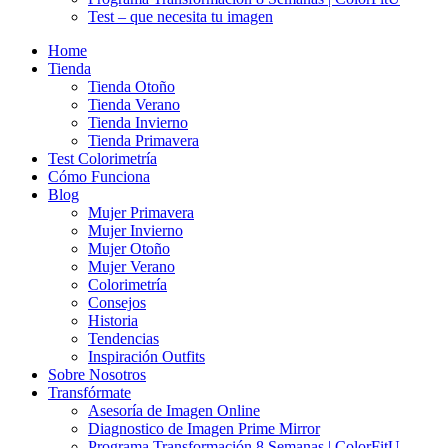
Test – que necesita tu imagen
Home
Tienda
Tienda Otoño
Tienda Verano
Tienda Invierno
Tienda Primavera
Test Colorimetría
Cómo Funciona
Blog
Mujer Primavera
Mujer Invierno
Mujer Otoño
Mujer Verano
Colorimetría
Consejos
Historia
Tendencias
Inspiración Outfits
Sobre Nosotros
Transfórmate
Asesoría de Imagen Online
Diagnostico de Imagen Prime Mirror
Programa Transformación 8 Semanas | ColorFitU