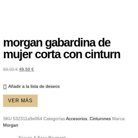
morgan gabardina de
mujer corta con cinturn
99,00
€
49,50
€
Añadir a la lista de deseos
VER MÁS
SKU
532311a9e064
Categorías
Accesorios
,
Cinturones
Marca:
Morgan
Secure & Easy Payment