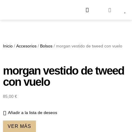
Test Colorimetría
Cómo Funciona
Sobre Nosotros
Inicio
/
Accesorios
/
Bolsos
/ morgan vestido de tweed con vuelo
morgan vestido de tweed
con vuelo
85,00
€
Añadir a la lista de deseos
VER MÁS