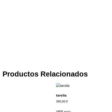
Tienda por Color
Descubre los colores perfectos para ti
IR A LA TIENDA
Productos Relacionados
tarsila
390,00
€
VER más