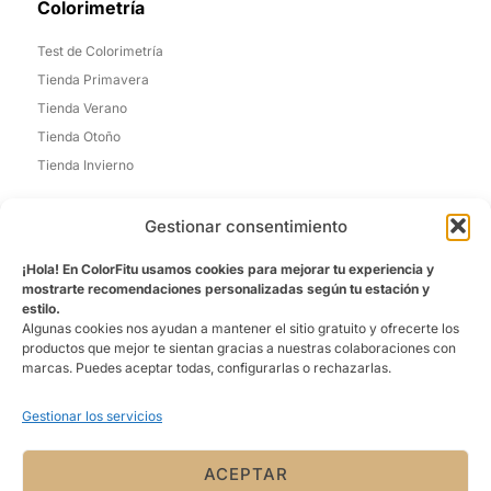
Colorimetría
Test de Colorimetría
Tienda Primavera
Tienda Verano
Tienda Otoño
Tienda Invierno
Informacion de Contacto
Gestionar consentimiento
Madrid, España
¡Hola! En ColorFitu usamos cookies para mejorar tu experiencia y
Email: laura@colorfitu.com
mostrarte recomendaciones personalizadas según tu estación y
estilo.
Sobre Nosotros
Algunas cookies nos ayudan a mantener el sitio gratuito y ofrecerte los
productos que mejor te sientan gracias a nuestras colaboraciones con
La tienda que mejor te conoce. Ofreciéndo una experiencia
marcas. Puedes aceptar todas, configurarlas o rechazarlas.
personalizada
Gestionar los servicios
ACEPTAR