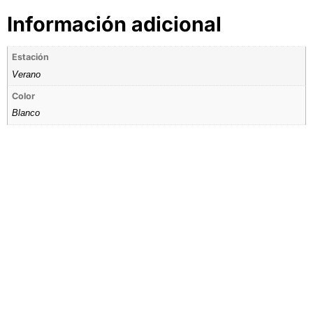
Información adicional
Estación
Verano
Color
Blanco
Tienda por Color
Descubre los colores perfectos para ti
IR A LA TIENDA