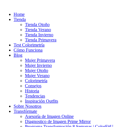
Ir
al
Home
contenido
Tienda
Tienda Otoño
Tienda Verano
Tienda Invierno
Tienda Primavera
Test Colorimetría
Cómo Funciona
Blog
Mujer Primavera
Mujer Invierno
Mujer Otoño
Mujer Verano
Colorimetría
Consejos
Historia
Tendencias
Inspiración Outfits
Sobre Nosotros
Transfórmate
Asesoría de Imagen Online
Diagnostico de Imagen Prime Mirror
Programa Transformación 8 Semanas | ColorFitU