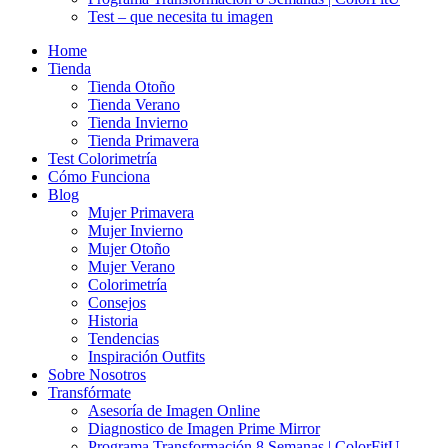
Test – que necesita tu imagen
Home
Tienda
Tienda Otoño
Tienda Verano
Tienda Invierno
Tienda Primavera
Test Colorimetría
Cómo Funciona
Blog
Mujer Primavera
Mujer Invierno
Mujer Otoño
Mujer Verano
Colorimetría
Consejos
Historia
Tendencias
Inspiración Outfits
Sobre Nosotros
Transfórmate
Asesoría de Imagen Online
Diagnostico de Imagen Prime Mirror
Programa Transformación 8 Semanas | ColorFitU