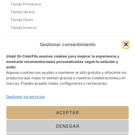
Tienda Primavera
Tienda Verano
Tienda Otoño
Tienda Invierno
Informacion de Contacto
Gestionar consentimiento
Madrid, España
¡Hola! En ColorFitu usamos cookies para mejorar tu experiencia y
Email: laura@colorfitu.com
mostrarte recomendaciones personalizadas según tu estación y
estilo.
Sobre Nosotros
Algunas cookies nos ayudan a mantener el sitio gratuito y ofrecerte los
productos que mejor te sientan gracias a nuestras colaboraciones con
La tienda que mejor te conoce. Ofreciéndo una experiencia
marcas. Puedes aceptar todas, configurarlas o rechazarlas.
personalizada
Gestionar los servicios
ACEPTAR
DENEGAR
© 2026 ColorFitU, Todos los derechos
reservados. Política de privacidad y
términos de uso aplican.