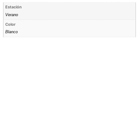
Estación
Verano
Color
Blanco
Tienda por Color
Descubre los colores perfectos para ti
IR A LA TIENDA