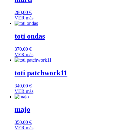
280,00
€
VER más
toti ondas
370,00
€
VER más
toti patchwork11
340,00
€
VER más
majo
350,00
€
VER más