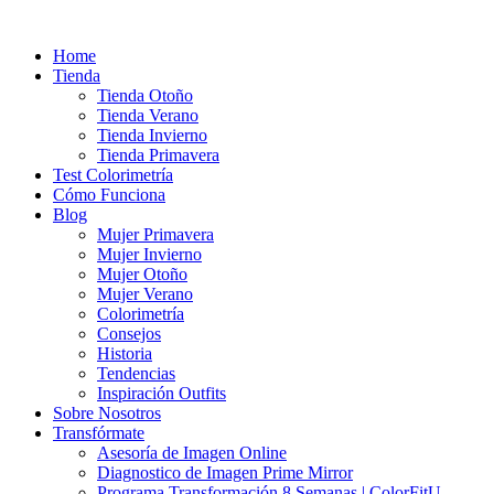
Ir
al
Home
contenido
Tienda
Tienda Otoño
Tienda Verano
Tienda Invierno
Tienda Primavera
Test Colorimetría
Cómo Funciona
Blog
Mujer Primavera
Mujer Invierno
Mujer Otoño
Mujer Verano
Colorimetría
Consejos
Historia
Tendencias
Inspiración Outfits
Sobre Nosotros
Transfórmate
Asesoría de Imagen Online
Diagnostico de Imagen Prime Mirror
Programa Transformación 8 Semanas | ColorFitU