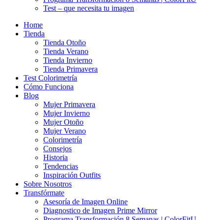
Test – que necesita tu imagen
Home
Tienda
Tienda Otoño
Tienda Verano
Tienda Invierno
Tienda Primavera
Test Colorimetría
Cómo Funciona
Blog
Mujer Primavera
Mujer Invierno
Mujer Otoño
Mujer Verano
Colorimetría
Consejos
Historia
Tendencias
Inspiración Outfits
Sobre Nosotros
Transfórmate
Asesoría de Imagen Online
Diagnostico de Imagen Prime Mirror
Programa Transformación 8 Semanas | ColorFitU