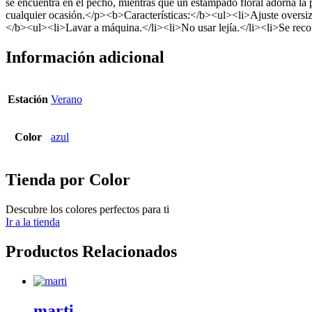
se encuentra en el pecho, mientras que un estampado floral adorna la 
cualquier ocasión.</p><b>Características:</b><ul><li>Ajuste oversiz
</b><ul><li>Lavar a máquina.</li><li>No usar lejía.</li><li>Se recom
Información adicional
Estación
Verano
Color
azul
Tienda por Color
Descubre los colores perfectos para ti
Ir a la tienda
Productos Relacionados
marti