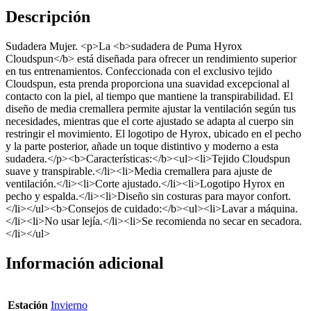
Descripción
Sudadera Mujer. <p>La <b>sudadera de Puma Hyrox
Cloudspun</b> está diseñada para ofrecer un rendimiento superior
en tus entrenamientos. Confeccionada con el exclusivo tejido
Cloudspun, esta prenda proporciona una suavidad excepcional al
contacto con la piel, al tiempo que mantiene la transpirabilidad. El
diseño de media cremallera permite ajustar la ventilación según tus
necesidades, mientras que el corte ajustado se adapta al cuerpo sin
restringir el movimiento. El logotipo de Hyrox, ubicado en el pecho
y la parte posterior, añade un toque distintivo y moderno a esta
sudadera.</p><b>Características:</b><ul><li>Tejido Cloudspun
suave y transpirable.</li><li>Media cremallera para ajuste de
ventilación.</li><li>Corte ajustado.</li><li>Logotipo Hyrox en
pecho y espalda.</li><li>Diseño sin costuras para mayor confort.
</li></ul><b>Consejos de cuidado:</b><ul><li>Lavar a máquina.
</li><li>No usar lejía.</li><li>Se recomienda no secar en secadora.
</li></ul>
Información adicional
Estación
Invierno