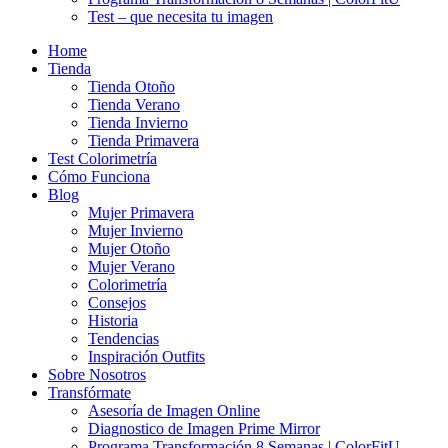
Test – que necesita tu imagen
Home
Tienda
Tienda Otoño
Tienda Verano
Tienda Invierno
Tienda Primavera
Test Colorimetría
Cómo Funciona
Blog
Mujer Primavera
Mujer Invierno
Mujer Otoño
Mujer Verano
Colorimetría
Consejos
Historia
Tendencias
Inspiración Outfits
Sobre Nosotros
Transfórmate
Asesoría de Imagen Online
Diagnostico de Imagen Prime Mirror
Programa Transformación 8 Semanas | ColorFitU