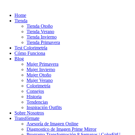
Ir
al
Home
contenido
Tienda
Tienda Otoño
Tienda Verano
Tienda Invierno
Tienda Primavera
Test Colorimetría
Cómo Funciona
Blog
Mujer Primavera
Mujer Invierno
Mujer Otoño
Mujer Verano
Colorimetría
Consejos
Historia
Tendencias
Inspiración Outfits
Sobre Nosotros
Transfórmate
Asesoría de Imagen Online
Diagnostico de Imagen Prime Mirror
Programa Transformación 8 Semanas | ColorFitU