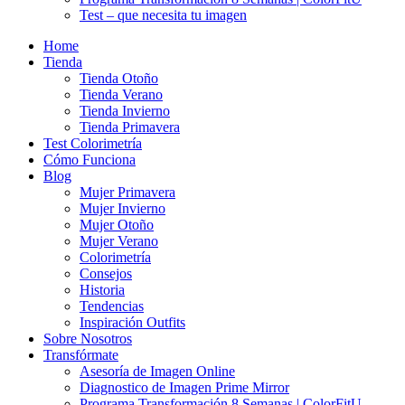
Test – que necesita tu imagen
Home
Tienda
Tienda Otoño
Tienda Verano
Tienda Invierno
Tienda Primavera
Test Colorimetría
Cómo Funciona
Blog
Mujer Primavera
Mujer Invierno
Mujer Otoño
Mujer Verano
Colorimetría
Consejos
Historia
Tendencias
Inspiración Outfits
Sobre Nosotros
Transfórmate
Asesoría de Imagen Online
Diagnostico de Imagen Prime Mirror
Programa Transformación 8 Semanas | ColorFitU