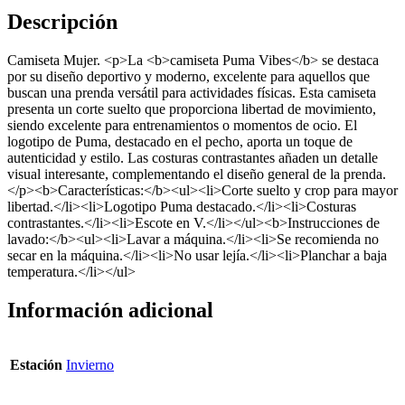
Descripción
Camiseta Mujer. <p>La <b>camiseta Puma Vibes</b> se destaca
por su diseño deportivo y moderno, excelente para aquellos que
buscan una prenda versátil para actividades físicas. Esta camiseta
presenta un corte suelto que proporciona libertad de movimiento,
siendo excelente para entrenamientos o momentos de ocio. El
logotipo de Puma, destacado en el pecho, aporta un toque de
autenticidad y estilo. Las costuras contrastantes añaden un detalle
visual interesante, complementando el diseño general de la prenda.
</p><b>Características:</b><ul><li>Corte suelto y crop para mayor
libertad.</li><li>Logotipo Puma destacado.</li><li>Costuras
contrastantes.</li><li>Escote en V.</li></ul><b>Instrucciones de
lavado:</b><ul><li>Lavar a máquina.</li><li>Se recomienda no
secar en la máquina.</li><li>No usar lejía.</li><li>Planchar a baja
temperatura.</li></ul>
Información adicional
Estación
Invierno