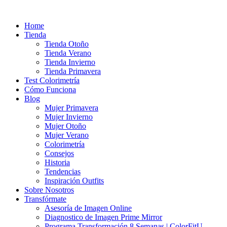
Ir
al
Home
contenido
Tienda
Tienda Otoño
Tienda Verano
Tienda Invierno
Tienda Primavera
Test Colorimetría
Cómo Funciona
Blog
Mujer Primavera
Mujer Invierno
Mujer Otoño
Mujer Verano
Colorimetría
Consejos
Historia
Tendencias
Inspiración Outfits
Sobre Nosotros
Transfórmate
Asesoría de Imagen Online
Diagnostico de Imagen Prime Mirror
Programa Transformación 8 Semanas | ColorFitU