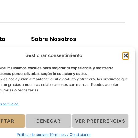
to
Sobre Nosotros
La tienda que mejor te conoce. Ofreciéndo
Gestionar consentimiento
una experiencia personalizada
olorFitu usamos cookies para mejorar tu experiencia y mostrarte
ones personalizadas según tu estación y estilo.
kies nos ayudan a mantener el sitio gratuito y ofrecerte los productos que
entan gracias a nuestras colaboraciones con marcas. Puedes aceptar
gurarlas o rechazarlas.
s servicios
EPTAR
DENEGAR
VER PREFERENCIAS
Política de cookies
Términos y Condiciones