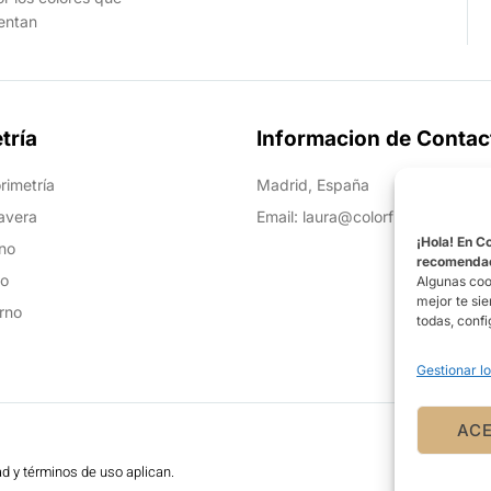
ientan
tría
Informacion de Contac
rimetría
Madrid, España
avera
Email: laura@colorfitu.com
¡Hola! En C
no
recomendaci
ño
Algunas coo
mejor te si
rno
todas, confi
Gestionar lo
AC
ad y términos de uso aplican.