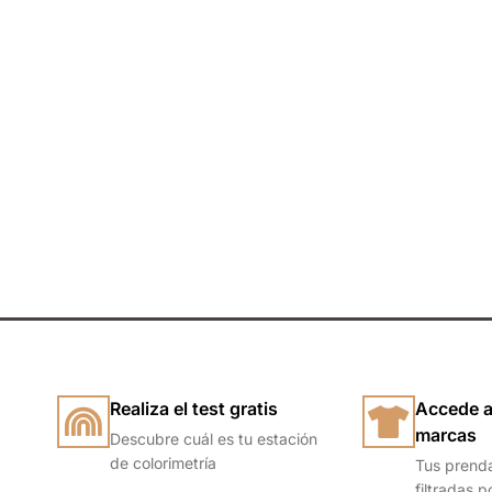
Tienda por Colo
Descubre los colores perfectos para ti
IR A LA TIENDA
Realiza el test gratis
Accede a
marcas
Descubre cuál es tu estación
de colorimetría
Tus prend
filtradas p