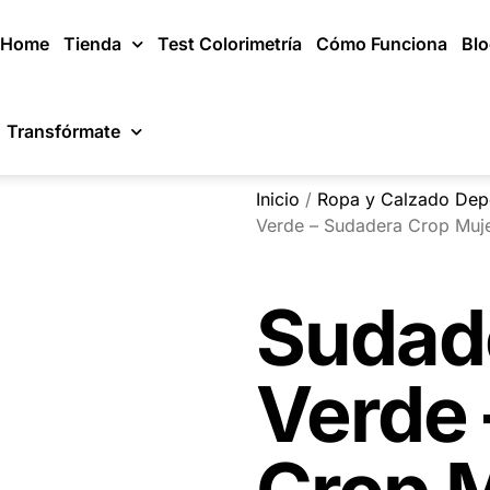
Home
Tienda
Test Colorimetría
Cómo Funciona
Bl
Transfórmate
Inicio
/
Ropa y Calzado Dep
Verde – Sudadera Crop Muje
Sudad
Verde 