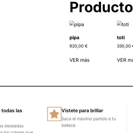
Producto
r
pipa
toti
920,00
€
330,00
VER más
VER m
 todas las
Vístete para brillar
Saca el máximo partido a tu
belleza
as deseadas
or los colores que