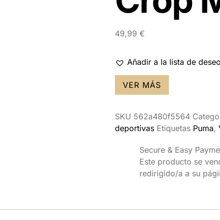
Crop M
49,99
€
Añadir a la lista de dese
VER MÁS
SKU
562a480f5564
Catego
deportivas
Etiquetas
Puma
,
Secure & Easy Payme
Este producto se vende
redirigido/a a su pág