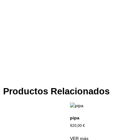
Tienda por Color
Descubre los colores perfectos para ti
IR A LA TIENDA
Productos Relacionados
pipa
920,00
€
VER más