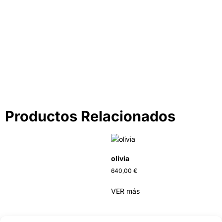
Tienda por Color
Descubre los colores perfectos para ti
IR A LA TIENDA
Productos Relacionados
olivia
640,00
€
VER más