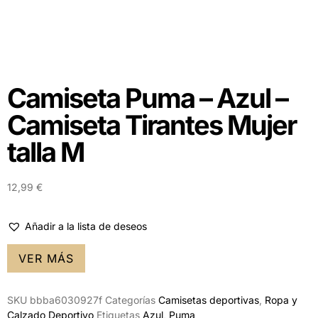
Camiseta Puma – Azul –
Camiseta Tirantes Mujer
talla M
12,99
€
Añadir a la lista de deseos
VER MÁS
SKU
bbba6030927f
Categorías
Camisetas deportivas
,
Ropa y
Calzado Deportivo
Etiquetas
Azul
,
Puma