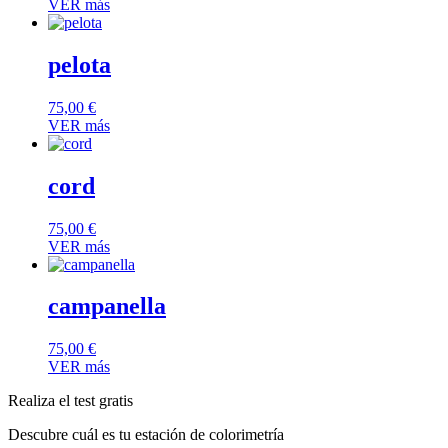
VER más
pelota
75,00
€
VER más
cord
75,00
€
VER más
campanella
75,00
€
VER más
Realiza el test gratis
Descubre cuál es tu estación de colorimetría