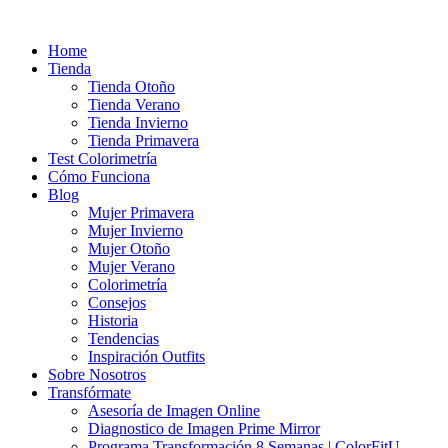
Ir
al
Home
contenido
Tienda
Tienda Otoño
Tienda Verano
Tienda Invierno
Tienda Primavera
Test Colorimetría
Cómo Funciona
Blog
Mujer Primavera
Mujer Invierno
Mujer Otoño
Mujer Verano
Colorimetría
Consejos
Historia
Tendencias
Inspiración Outfits
Sobre Nosotros
Transfórmate
Asesoría de Imagen Online
Diagnostico de Imagen Prime Mirror
Programa Transformación 8 Semanas | ColorFitU