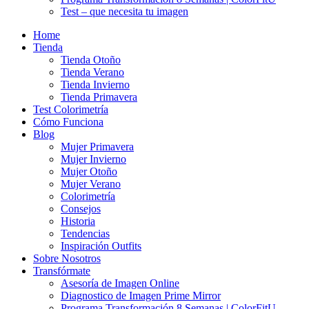
Test – que necesita tu imagen
Home
Tienda
Tienda Otoño
Tienda Verano
Tienda Invierno
Tienda Primavera
Test Colorimetría
Cómo Funciona
Blog
Mujer Primavera
Mujer Invierno
Mujer Otoño
Mujer Verano
Colorimetría
Consejos
Historia
Tendencias
Inspiración Outfits
Sobre Nosotros
Transfórmate
Asesoría de Imagen Online
Diagnostico de Imagen Prime Mirror
Programa Transformación 8 Semanas | ColorFitU