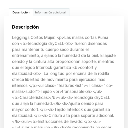
Descripción
Información adicional
Descripción
Leggings Cortos Mujer. <p>Las mallas cortas Puma
con <b>tecnología dryCELL</b> fueron diseñadas
para mantener tu cuerpo seco durante el
entrenamiento, alejando la humedad de la piel. El ajuste
ceñido y la cintura alta proporcionan soporte, mientras
que el tejido Interlock garantiza <b>confort y
elasticidad</b>. La longitud por encima de la rodilla
ofrece libertad de movimiento para ejercicios más
intensos.</p><ul class="featured-list"><li class="ico-
mallas-sudor">Tejido <br>transpirable</li></ul>
<b>Características:</b><ul><li>Tecnología dryCELL
que aleja la humedad.</li><li>Ajuste ceñido para
mayor confort.</li><li>Tejido Interlock que garantiza
elasticidad.</li><li>Cintura alta para soporte adicional.
</li></ul><b>Instrucciones de lavado:</b><ul>
<li>Lavar a máquina.</li><li>Se recomienda no secar