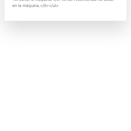
en la máquina.</li></ul>
Tienda por Color
Descubre los colores perfectos para ti
IR A LA TIENDA