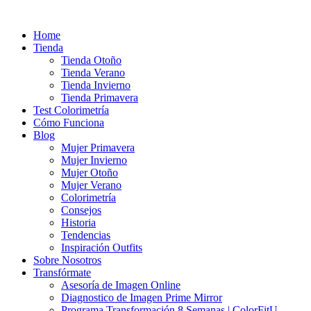
Ir
al
Home
contenido
Tienda
Tienda Otoño
Tienda Verano
Tienda Invierno
Tienda Primavera
Test Colorimetría
Cómo Funciona
Blog
Mujer Primavera
Mujer Invierno
Mujer Otoño
Mujer Verano
Colorimetría
Consejos
Historia
Tendencias
Inspiración Outfits
Sobre Nosotros
Transfórmate
Asesoría de Imagen Online
Diagnostico de Imagen Prime Mirror
Programa Transformación 8 Semanas | ColorFitU