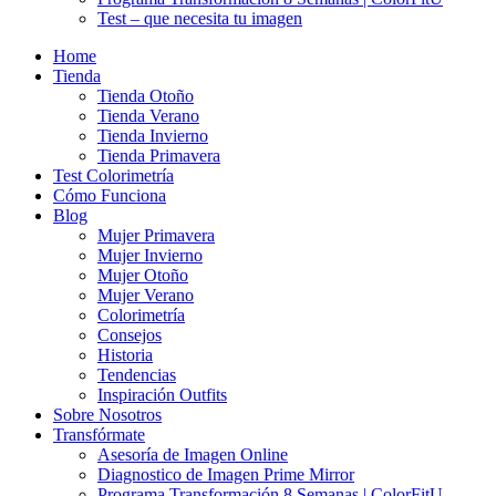
Test – que necesita tu imagen
Home
Tienda
Tienda Otoño
Tienda Verano
Tienda Invierno
Tienda Primavera
Test Colorimetría
Cómo Funciona
Blog
Mujer Primavera
Mujer Invierno
Mujer Otoño
Mujer Verano
Colorimetría
Consejos
Historia
Tendencias
Inspiración Outfits
Sobre Nosotros
Transfórmate
Asesoría de Imagen Online
Diagnostico de Imagen Prime Mirror
Programa Transformación 8 Semanas | ColorFitU