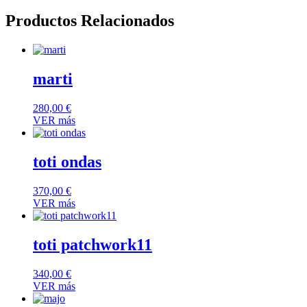
Productos Relacionados
marti
280,00
€
VER más
toti ondas
370,00
€
VER más
toti patchwork11
340,00
€
VER más