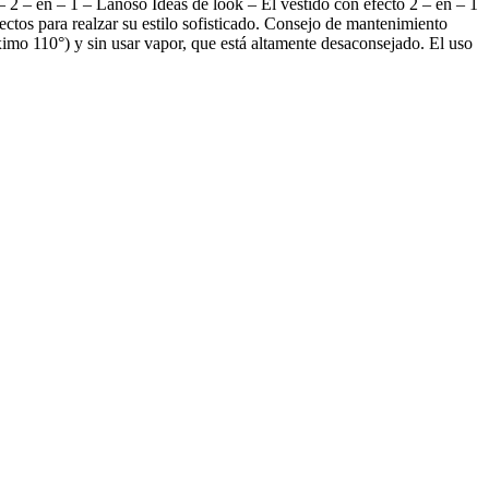
 2 – en – 1 – Lanoso Ideas de look – El vestido con efecto 2 – en – 1
ectos para realzar su estilo sofisticado. Consejo de mantenimiento
áximo 110°) y sin usar vapor, que está altamente desaconsejado. El uso