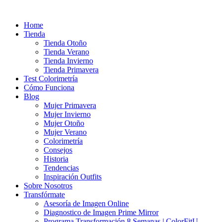
Ir
al
Home
contenido
Tienda
Tienda Otoño
Tienda Verano
Tienda Invierno
Tienda Primavera
Test Colorimetría
Cómo Funciona
Blog
Mujer Primavera
Mujer Invierno
Mujer Otoño
Mujer Verano
Colorimetría
Consejos
Historia
Tendencias
Inspiración Outfits
Sobre Nosotros
Transfórmate
Asesoría de Imagen Online
Diagnostico de Imagen Prime Mirror
Programa Transformación 8 Semanas | ColorFitU