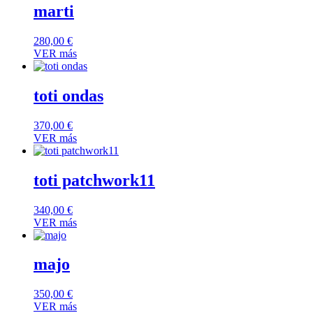
marti
280,00
€
VER más
toti ondas
370,00
€
VER más
toti patchwork11
340,00
€
VER más
majo
350,00
€
VER más