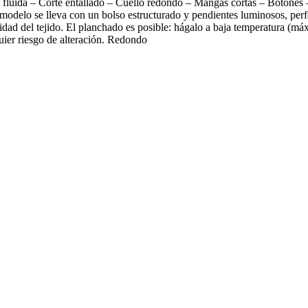
 fluida – Corte entallado – Cuello redondo – Mangas cortas – Botones –
 modelo se lleva con un bolso estructurado y pendientes luminosos, perf
lidad del tejido. El planchado es posible: hágalo a baja temperatura (m
uier riesgo de alteración. Redondo