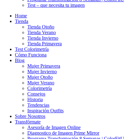
Test – que necesita tu imagen
Home
Tienda
Tienda Otoño
Tienda Verano
Tienda Invierno
Tienda Primavera
Test Colorimetría
Cómo Funciona
Blog
Mujer Primavera
Mujer Invierno
Mujer Otoño
Mujer Verano
Colorimetría
Consejos
Historia
Tendencias
Inspiración Outfits
Sobre Nosotros
Transfórmate
Asesoría de Imagen Online
Diagnostico de Imagen Prime Mirror
Programa Transformación 8 Semanas | ColorFitU