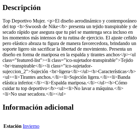
Descripción
Top Deportivo Mujer. <p>El diseño aerodinámico y contemporáneo
del top <b>Swoosh de Nike</b> presenta un tejido transpirable y de
secado rápido que asegura que tu piel se mantenga seca incluso en
los momentos más intensos de tu rutina de ejercicio. El ajuste ceñido
pero elástico abraza tu figura de manera favorecedora, brindando un
soporte ligero sin sacrificar la libertad de movimiento. Presenta un
diseño en forma de mariposa en la espalda y tirantes anchos</p><ul
class="featured-list"><li class="ico-sujetador-transpirable">Tejido
<br>transpirable</li><li class="ico-sujetador-
sujeccion_2">Sujeción <br>ligera</li></ul><b>Características</b>
<ul><li>Tirantes anchos.</li><li>Sujeción ligera.</li><li>Banda
elástica inferior.</li><li>Espalda mariposa.</li></ul><b>Cómo
cuidar tu top deportivo</b><ul><li>No lavar a máquina.</li>
<li>No usar secadora.</li></ul>
Información adicional
Estación
Invierno