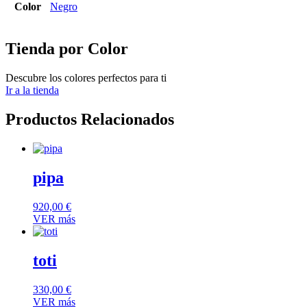
Color
Negro
Tienda por Color
Descubre los colores perfectos para ti
Ir a la tienda
Productos Relacionados
pipa
920,00
€
VER más
toti
330,00
€
VER más