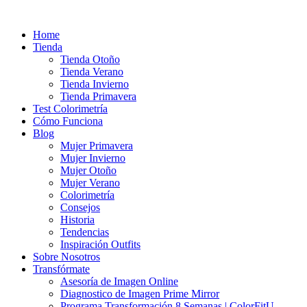
Ir
al
Home
contenido
Tienda
Tienda Otoño
Tienda Verano
Tienda Invierno
Tienda Primavera
Test Colorimetría
Cómo Funciona
Blog
Mujer Primavera
Mujer Invierno
Mujer Otoño
Mujer Verano
Colorimetría
Consejos
Historia
Tendencias
Inspiración Outfits
Sobre Nosotros
Transfórmate
Asesoría de Imagen Online
Diagnostico de Imagen Prime Mirror
Programa Transformación 8 Semanas | ColorFitU