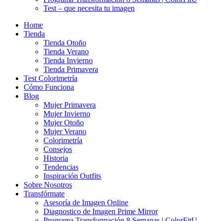
Test – que necesita tu imagen
Home
Tienda
Tienda Otoño
Tienda Verano
Tienda Invierno
Tienda Primavera
Test Colorimetría
Cómo Funciona
Blog
Mujer Primavera
Mujer Invierno
Mujer Otoño
Mujer Verano
Colorimetría
Consejos
Historia
Tendencias
Inspiración Outfits
Sobre Nosotros
Transfórmate
Asesoría de Imagen Online
Diagnostico de Imagen Prime Mirror
Programa Transformación 8 Semanas | ColorFitU