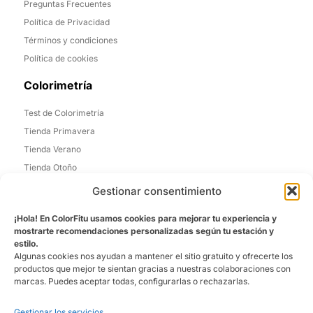
Preguntas Frecuentes
Política de Privacidad
Términos y condiciones
Política de cookies
Colorimetría
Test de Colorimetría
Tienda Primavera
Tienda Verano
Tienda Otoño
Tienda Invierno
Gestionar consentimiento
Informacion de Contacto
¡Hola! En ColorFitu usamos cookies para mejorar tu experiencia y
mostrarte recomendaciones personalizadas según tu estación y
Madrid, España
estilo.
Algunas cookies nos ayudan a mantener el sitio gratuito y ofrecerte los
Email: laura@colorfitu.com
productos que mejor te sientan gracias a nuestras colaboraciones con
marcas. Puedes aceptar todas, configurarlas o rechazarlas.
Sobre Nosotros
Gestionar los servicios
La tienda que mejor te conoce. Ofreciéndo una experiencia