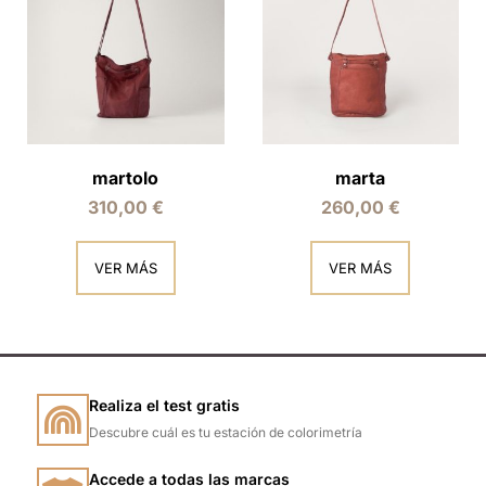
martolo
marta
310,00
€
260,00
€
VER MÁS
VER MÁS
Realiza el test gratis
Descubre cuál es tu estación de colorimetría
Accede a todas las marcas