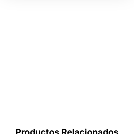
Tienda por Color
Descubre los colores perfectos para ti
IR A LA TIENDA
Productos Relacionados