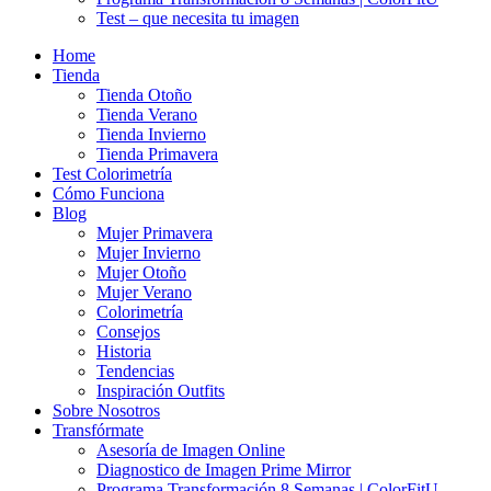
Test – que necesita tu imagen
Home
Tienda
Tienda Otoño
Tienda Verano
Tienda Invierno
Tienda Primavera
Test Colorimetría
Cómo Funciona
Blog
Mujer Primavera
Mujer Invierno
Mujer Otoño
Mujer Verano
Colorimetría
Consejos
Historia
Tendencias
Inspiración Outfits
Sobre Nosotros
Transfórmate
Asesoría de Imagen Online
Diagnostico de Imagen Prime Mirror
Programa Transformación 8 Semanas | ColorFitU