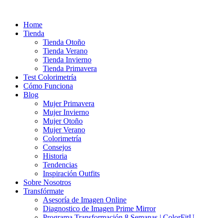
Ir
al
Home
contenido
Tienda
Tienda Otoño
Tienda Verano
Tienda Invierno
Tienda Primavera
Test Colorimetría
Cómo Funciona
Blog
Mujer Primavera
Mujer Invierno
Mujer Otoño
Mujer Verano
Colorimetría
Consejos
Historia
Tendencias
Inspiración Outfits
Sobre Nosotros
Transfórmate
Asesoría de Imagen Online
Diagnostico de Imagen Prime Mirror
Programa Transformación 8 Semanas | ColorFitU