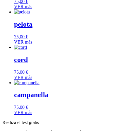
75,00
€
VER más
pelota
75,00
€
VER más
cord
75,00
€
VER más
campanella
75,00
€
VER más
Realiza el test gratis