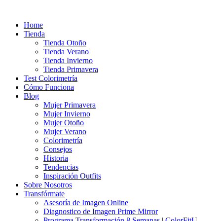
Ir
al
Home
contenido
Tienda
Tienda Otoño
Tienda Verano
Tienda Invierno
Tienda Primavera
Test Colorimetría
Cómo Funciona
Blog
Mujer Primavera
Mujer Invierno
Mujer Otoño
Mujer Verano
Colorimetría
Consejos
Historia
Tendencias
Inspiración Outfits
Sobre Nosotros
Transfórmate
Asesoría de Imagen Online
Diagnostico de Imagen Prime Mirror
Programa Transformación 8 Semanas | ColorFitU