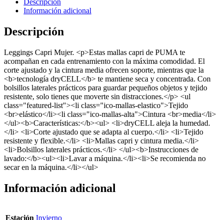
Descripción
Información adicional
Descripción
Leggings Capri Mujer. <p>Estas mallas capri de PUMA te
acompañan en cada entrenamiento con la máxima comodidad. El
corte ajustado y la cintura media ofrecen soporte, mientras que la
<b>tecnología dryCELL</b> te mantiene seca y concentrada. Con
bolsillos laterales prácticos para guardar pequeños objetos y tejido
resistente, solo tienes que moverte sin distracciones.</p> <ul
class="featured-list"><li class="ico-mallas-elastico">Tejido
<br>elástico</li><li class="ico-mallas-alta">Cintura <br>media</li>
</ul><b>Características:</b><ul> <li>dryCELL aleja la humedad.
</li> <li>Corte ajustado que se adapta al cuerpo.</li> <li>Tejido
resistente y flexible.</li> <li>Mallas capri y cintura media.</li>
<li>Bolsillos laterales prácticos.</li> </ul><b>Instrucciones de
lavado:</b><ul><li>Lavar a máquina.</li><li>Se recomienda no
secar en la máquina.</li></ul>
Información adicional
Estación
Invierno