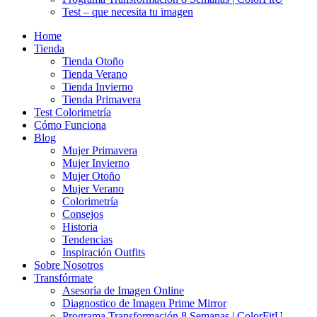
Test – que necesita tu imagen
Home
Tienda
Tienda Otoño
Tienda Verano
Tienda Invierno
Tienda Primavera
Test Colorimetría
Cómo Funciona
Blog
Mujer Primavera
Mujer Invierno
Mujer Otoño
Mujer Verano
Colorimetría
Consejos
Historia
Tendencias
Inspiración Outfits
Sobre Nosotros
Transfórmate
Asesoría de Imagen Online
Diagnostico de Imagen Prime Mirror
Programa Transformación 8 Semanas | ColorFitU