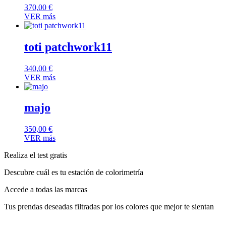
370,00
€
VER más
toti patchwork11
340,00
€
VER más
majo
350,00
€
VER más
Realiza el test gratis
Descubre cuál es tu estación de colorimetría
Accede a todas las marcas
Tus prendas deseadas filtradas por los colores que mejor te sientan