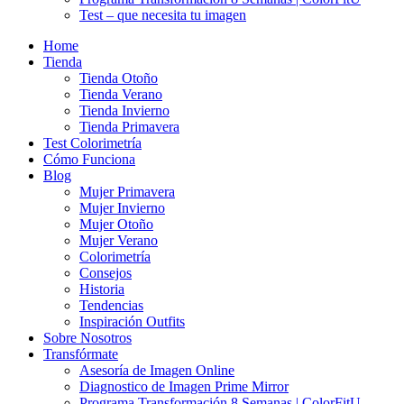
Test – que necesita tu imagen
Home
Tienda
Tienda Otoño
Tienda Verano
Tienda Invierno
Tienda Primavera
Test Colorimetría
Cómo Funciona
Blog
Mujer Primavera
Mujer Invierno
Mujer Otoño
Mujer Verano
Colorimetría
Consejos
Historia
Tendencias
Inspiración Outfits
Sobre Nosotros
Transfórmate
Asesoría de Imagen Online
Diagnostico de Imagen Prime Mirror
Programa Transformación 8 Semanas | ColorFitU