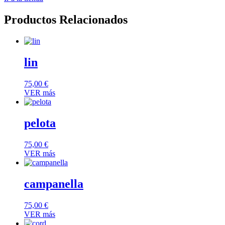
Productos Relacionados
lin
75,00
€
VER más
pelota
75,00
€
VER más
campanella
75,00
€
VER más