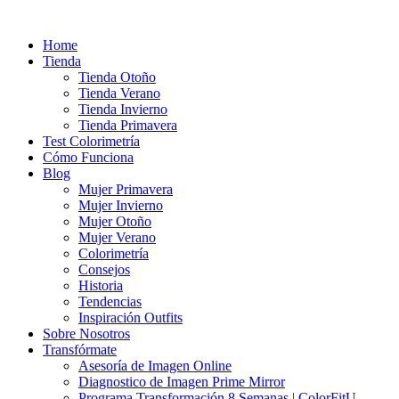
Ir
al
Home
contenido
Tienda
Tienda Otoño
Tienda Verano
Tienda Invierno
Tienda Primavera
Test Colorimetría
Cómo Funciona
Blog
Mujer Primavera
Mujer Invierno
Mujer Otoño
Mujer Verano
Colorimetría
Consejos
Historia
Tendencias
Inspiración Outfits
Sobre Nosotros
Transfórmate
Asesoría de Imagen Online
Diagnostico de Imagen Prime Mirror
Programa Transformación 8 Semanas | ColorFitU