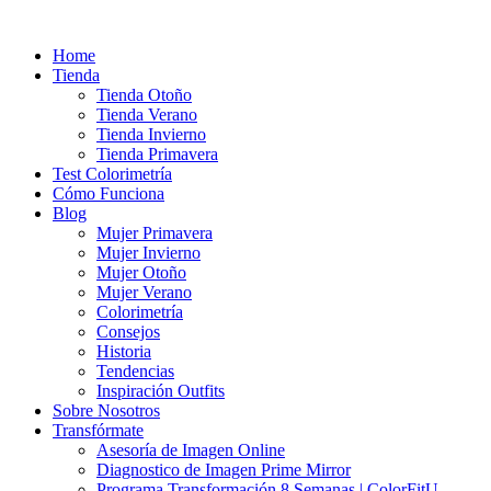
Ir
al
Home
contenido
Tienda
Tienda Otoño
Tienda Verano
Tienda Invierno
Tienda Primavera
Test Colorimetría
Cómo Funciona
Blog
Mujer Primavera
Mujer Invierno
Mujer Otoño
Mujer Verano
Colorimetría
Consejos
Historia
Tendencias
Inspiración Outfits
Sobre Nosotros
Transfórmate
Asesoría de Imagen Online
Diagnostico de Imagen Prime Mirror
Programa Transformación 8 Semanas | ColorFitU