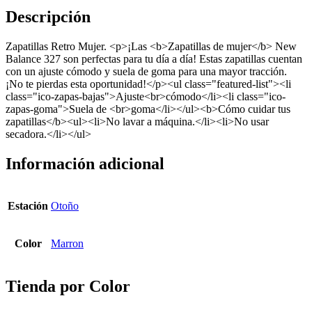
Descripción
Zapatillas Retro Mujer. <p>¡Las <b>Zapatillas de mujer</b> New
Balance 327 son perfectas para tu día a día! Estas zapatillas cuentan
con un ajuste cómodo y suela de goma para una mayor tracción.
¡No te pierdas esta oportunidad!</p><ul class="featured-list"><li
class="ico-zapas-bajas">Ajuste<br>cómodo</li><li class="ico-
zapas-goma">Suela de <br>goma</li></ul><b>Cómo cuidar tus
zapatillas</b><ul><li>No lavar a máquina.</li><li>No usar
secadora.</li></ul>
Información adicional
Estación
Otoño
Color
Marron
Tienda por Color