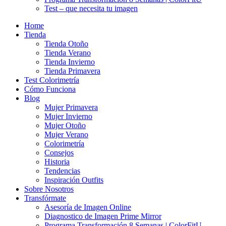
Test – que necesita tu imagen
Home
Tienda
Tienda Otoño
Tienda Verano
Tienda Invierno
Tienda Primavera
Test Colorimetría
Cómo Funciona
Blog
Mujer Primavera
Mujer Invierno
Mujer Otoño
Mujer Verano
Colorimetría
Consejos
Historia
Tendencias
Inspiración Outfits
Sobre Nosotros
Transfórmate
Asesoría de Imagen Online
Diagnostico de Imagen Prime Mirror
Programa Transformación 8 Semanas | ColorFitU