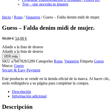
Test – que necesita tu imagen
Inicio
/
Ropa
/
Vaqueros
/ Guess – Falda denim midi de mujer.
Guess – Falda denim midi de mujer.
El
El
90,00
€
54,00
€
precio
precio
Añadir a la lista de deseos
original
actual
Añadir a la lista de deseos
era:
es:
90,00 €.
54,00 €.
VER más
SKU
a7b0782b5289
Categorías
Ropa
,
Vaqueros
Etiqueta
Guess
Marca:
Guess
Secure & Easy Payment
Este producto se vende en la tienda oficial de la marca. Al hacer clic,
serás redirigido/a a su página para completar la compra.
Descripción
Información adicional
Descripción