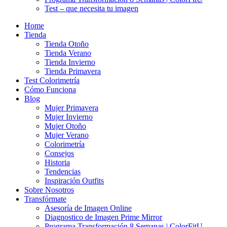
Test – que necesita tu imagen
Home
Tienda
Tienda Otoño
Tienda Verano
Tienda Invierno
Tienda Primavera
Test Colorimetría
Cómo Funciona
Blog
Mujer Primavera
Mujer Invierno
Mujer Otoño
Mujer Verano
Colorimetría
Consejos
Historia
Tendencias
Inspiración Outfits
Sobre Nosotros
Transfórmate
Asesoría de Imagen Online
Diagnostico de Imagen Prime Mirror
Programa Transformación 8 Semanas | ColorFitU