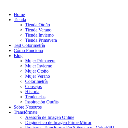
Ir
al
Home
contenido
Tienda
Tienda Otoño
Tienda Verano
Tienda Invierno
Tienda Primavera
Test Colorimetría
Cómo Funciona
Blog
Mujer Primavera
Mujer Invierno
Mujer Otoño
Mujer Verano
Colorimetría
Consejos
Historia
Tendencias
Inspiración Outfits
Sobre Nosotros
Transfórmate
Asesoría de Imagen Online
Diagnostico de Imagen Prime Mirror
Programa Transformación 8 Semanas | ColorFitU